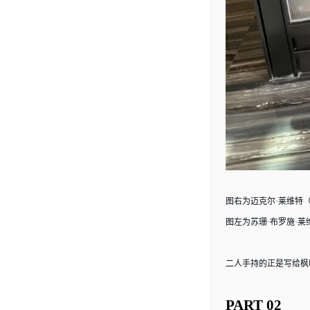
图右为迈克尔
·莱维特（Mi
图左为苏珊
·布罗施·莱
二人手持的正是写给枫
PART 02