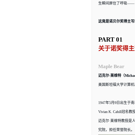
生瞬间屏住了呼吸
——
这竟是诺贝尔奖得主写
PART 01
关于诺奖得主
Maple Bear
迈克尔
·莱维特（Michael
美国斯坦福大学计算机
1947年5月9日出生于
Vivian K. Ca
迈克尔
·莱维特教授是
究院，担任荣誉院长。