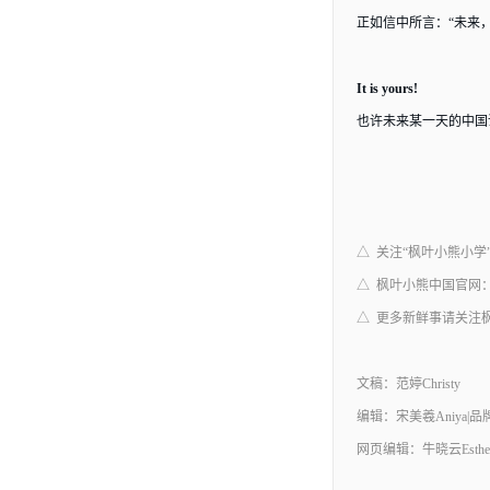
正如信中所言：
“未来
It is yours!
也许未来某一天的中国
△ 关注“枫叶小熊小
△ 枫叶小熊中国官网：www.
△ 更多新鲜事请关注枫叶
文稿：范婷
Christy
编辑：宋美羲
Aniya|
网页编辑：牛晓云Esthe