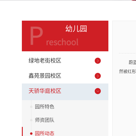
幼儿园
绿地老街校区
蔚
然被红彤
鑫苑景园校区
天骄华庭校区
园所特色
师资团队
园所动态