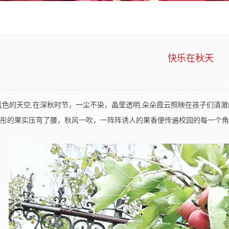
快乐在秋天
蓝色的天空,在深秋时节，一尘不染，晶莹透明,朵朵霞云照映在孩子们清澈
彤的果实压弯了腰，秋风一吹，一阵阵诱人的果香便传遍校园的每一个角