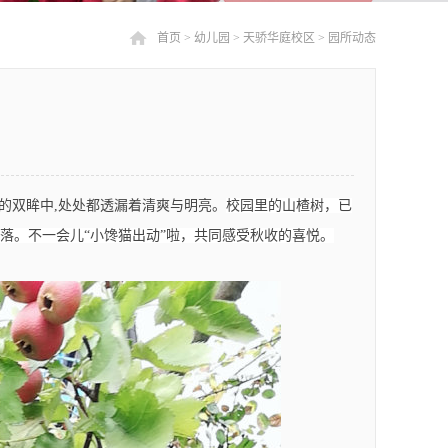
首页
>
幼儿园
>
天骄华庭校区
>
园所动态
的双眸中,处处都透漏着清爽与明亮。
校园里的山楂树，已
落。不一会儿“小馋猫出动”啦，共同感受秋收的喜悦。