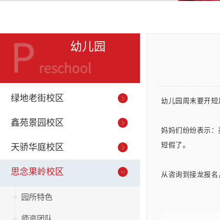
幼儿园
绿地老街校区
幼儿园周末要开短
鑫苑景园校区
妈妈们纷
纷表示：
短假了。
天骄华庭校区
思念果岭校区
从咨询到接龙报名
园所特色
师资团队